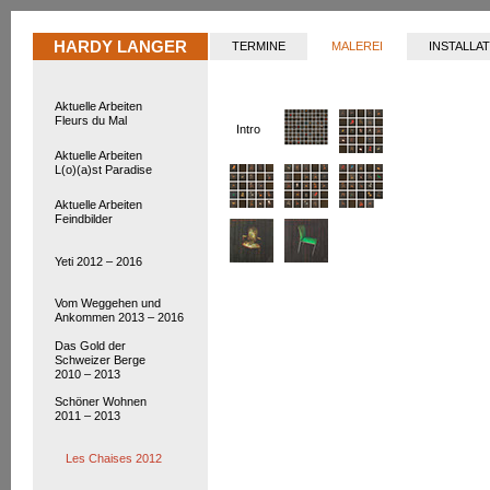
HARDY LANGER
Hardy
TERMINE
MALEREI
INSTALLA
Aktuelle Arbeiten
Fleurs du Mal
Intro
Aktuelle Arbeiten
L(o)(a)st Paradise
Aktuelle Arbeiten
Feindbilder
Yeti 2012 – 2016
Vom Weggehen und
Ankommen 2013 – 2016
Das Gold der
Schweizer Berge
2010 – 2013
Schöner Wohnen
2011 – 2013
Les Chaises 2012